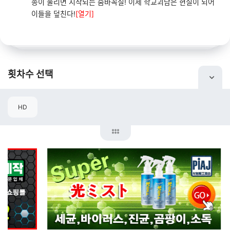
종이 울리면 시작되는 숨바꼭질! 이제 학교괴담은 현실이 되어
이들을 덮친다!
[열기]
횟차수 선택
HD