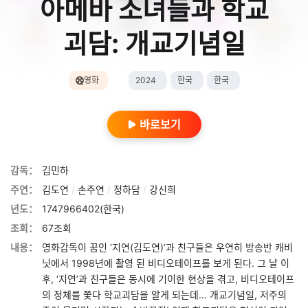
아메바 소녀들과 학교
괴담: 개교기념일
영화
2024
한국
한국
바로보기
감독：
김민하
주연：
김도연
/
손주연
/
정하담
/
강신희
년도：
1747966402(한국)
조회：
67조회
내용：
영화감독이 꿈인 ‘지연(김도연)’과 친구들은 우연히 방송반 캐비
닛에서 1998년에 촬영 된 비디오테이프를 보게 된다. 그 날 이
후, ‘지연’과 친구들은 동시에 기이한 현상을 겪고, 비디오테이프
의 정체를 쫓다 학교괴담을 알게 되는데… 개교기념일, 저주의