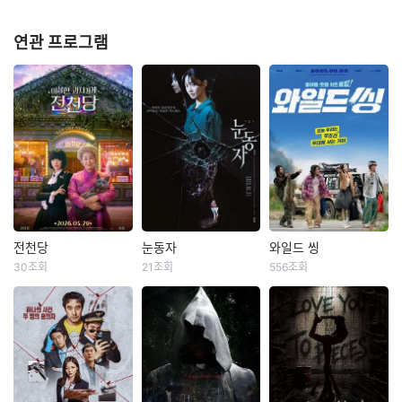
연관 프로그램
전천당
눈동자
와일드 씽
전천당
눈동자
와일드 씽
30조회
21조회
556조회
라미란
이레
신민아
김남희
강동원
엄태구
박지현
“이 과자가 행운일지
유전병으로 점차 시
불행일지는 손님 하
력을 잃어가는 사진
‘댄스머신’황현우‘절
기 나름이지요” 간절
작가 ‘서진’(신민아).
대매력’변도미‘폭풍
한 소원과 행운의 동
어느 날, 자신보다 먼
래퍼’구상구! “우리는
전을 지닌 사람 앞에
저 시력을 잃었지만
트라이앵글입니다!”
만 나타나는 신비한
도예가로 성공한 쌍
한때 가요계를 휩쓸