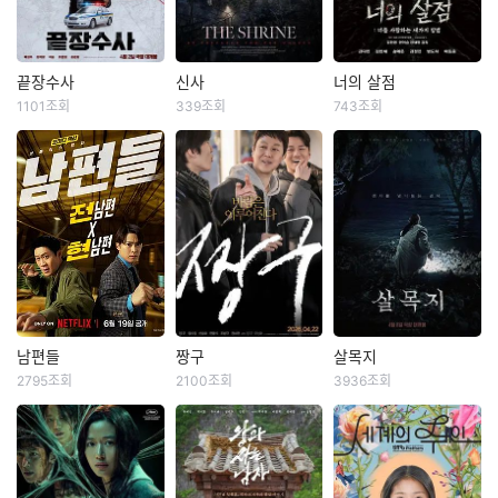
과자 가게 ‘전천당’.
둥이 동생 ‘서인’(신민
었지만 예기치 못한
‘전천당’ 주인 ‘홍자’
아)이 죽어있는 것을
사건에 휘말려 하루
앞에 행운의 동전을
발견한다. 모두가 자
아침에 해체된 3인조
지닌 손님들이 찾아
살이라 하지만, 서진
혼성 댄스 그룹 ‘트라
끝장수사
신사
너의 살점
끝장수사
신사
너의 살점
온다. 아픈 엄마를 낫
은 무언가 잘못됐음
이앵글’. 20년 만에
1101조회
339조회
743조회
배성우
정가람
김재중
공성하
김민채
범도하
게 해주고 싶은 학생
을 직감한다. 동생의
리더 현우에게 재기
이솜
고훈정
여동윤
부터 강한 힘을 얻고
작업실 속 의미를 알
의 발판이 될 ‘트라이
싶은 학생, 피아노를
수 없는 작품들, 그리
앵글’ 공연 제안이 들
한때 잘 나가던 광역
일본 고베의 버려진
좀비가 창궐한 세상,
잘 치고 싶은 입시 준
고 그날 그 자리에 있
어오고, 인생의 마지
수사대 에이스였지만
마을. 이곳의 폐건물
엄마의 집착 속에 빙
비생까지! 각자 원하
었던 ‘누군가’. 아무도
막 기회를 잡기 위해
사건 말아먹고 인생
로 전시를 기획하는
상장을 떠나지 못하
는 능력을 받게 되지
자살이 아니라는 자
멤버들을 찾아 나선
도 꼬인 형사 ‘재혁’에
대학생들의 국제 교
는 피겨 유망주 아영.
만, 그것도 잠시 질투
신의 말을 믿어주지
다. “전쟁이 터져도,
게 명석한 두뇌, 돈과
류 활동이 한창이던
사랑을 영원히 박제
와 욕망을 파는 과자
않자, 직접 진실을 좇
오늘 우리는 무대에
패기로 무장한 인플
어느 날, 근처 폐허가
하기 위해 자신의 귀
가게 ‘화앙당’의 주인
기 시작한 ‘서진’은 점
서는 거야!” 생계형
루언서 출신 신입 형
된 신사 답사를 갔던
를 잘라 건네는 윤일.
‘요미’가 나타나면서
점 꺼져가는 시야 속
방송인이 된 현우, 재
사 ‘중호’가 파트너로
학생이 실종된다. 연
좀비로 변한 동생을
거부할 수 없는 제안
범인의 또 다른 표적
벌가 며느리가 된 도
낙점된다. 어느 것 하
이어 기괴한 모습으
살리기 위해 백신을
남편들
짱구
살목지
남편들
짱구
살목지
을 건네기 시작하는
이 되어간다. 담당 형
미, 솔로 앨범으로 빚
나 맞지 않던 두 사람
로 죽거나 사라지는
찾는 기쁨. 무엇도 믿
2795조회
2100조회
3936조회
데…
사 ‘도혁’(김남희)은
더미에 앉은 상구까
진선규
공명
정우
크리스탈
김혜윤
이종원
은 어느 날, 시골 교
학생들이 속출하고,
을 수 없는 세상 속,
서진의 눈이 되어 함
지. 세 사람은 다시
김지석
신승호
김준한
회 헌금함에서 48,7
그들의 매니저 '유
기괴한 세 가지 사랑
께 사건을 추적하고,
모여 공연장으로 향
00원을 훔친 절도범
미'는 다시는 연락할
이 시작된다.
범죄 조직에게 납치
"99번째 오디션 낙
기이한 소문이 끊이
서서히 드러나는 실
하지만, 과거 ‘트라이
을 검거하고 그가 서
일 없을 줄 알았던
당한 아내를 구출하
방! 자빠져도 다시 한
지 않는 저수지 살목
체는 두 사람을 더욱
앵글’의 라이벌 발라
울 강남 살인사건의
'명진'에게 도움을 요
기 위해 얼떨결에 힘
번!" 배우가 되고 싶
지의 로드뷰 화면에