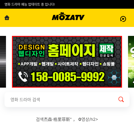
영화 드라마 예능 업데이트 중 입니다!
검색杰森·格里菲斯" ，
0
영상/h2>