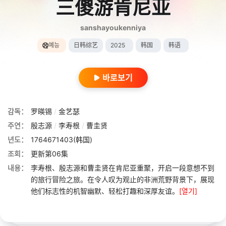
三傻游肯尼亚
sanshayoukenniya
예능
日韩综艺
2025
韩国
韩语
바로보기
감독：
罗暎锡
/
金艺瑟
주연：
殷志源
/
李寿根
/
曹圭贤
년도：
1764671403(韩国)
조회：
更新第06集
내용：
李寿根、殷志源和曹圭贤在肯尼亚重聚，开启一段意想不到
的旅行冒险之旅。在令人叹为观止的非洲荒野背景下，展现
他们标志性的机智幽默、轻松打趣和深厚友谊。
[열기]