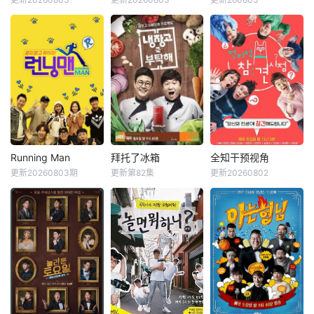
申东烨
徐章勋
金钟民
文世允
刘在石
河智苑
和无处不在的心理
边展开共同生活，
韩惠轸
Se-yoon
博弈，究竟谁能揭
不仅直面碰撞的火
开真相？
花与羁绊，也在真
《我家的熊孩子》
韩国KBS电视台综
挚的恋爱中寻求“人
是一档韩国脱口秀
艺节目，也是该台
生重启”的蜕变。
节目。节目主要关
Happy Sunday的
注家长与孩子之间
长寿环节之一。标
的问题。你对孩子
榜真实野生道路真
了解多少？今天孩
人秀，描绘6个男
子和谁见面了，又
人横冲直撞背包旅
发生了什么样的故
行的旅行综艺节
事？孩子今天怎么
目。 该节
Running Man
拜托了冰箱
全知干预视角
Running Man
拜托了冰箱
全知干预视角
满面愁容，又为什
目于2007年8月5
更新20260803期
更新第82集
更新20260802
刘在石
河东勋
郑亨敦
金成柱
李英子
金生珉
么食欲突然增加？
日开播，2019年3
李光洙
郑佳恩
全炫茂
通过这个节目家长
月两天一夜第三季
对这些问题会有更
结束后，于2019年
Running Man是韩
《拜托了冰箱》节
《全知干预视角 》
深的思考。
12月8日播出第四
国SBS电视台周末
目方式是嘉宾和自
为韩国MBC于201
季。 节目每周
娱乐节目《星期天
己家里的冰箱一起
7年11月29日与30
日下午6点30分
真好》新的版块，
到节目现场，六位
日，试播的全新综
（韩国时间）播
是韩国著名主持人
厨师直接使用冰箱
艺节目，由李英
出。
刘在石自“家族诞
里的原材料，用最
子、金生珉、全炫
生”第一季结束后时
常见的食材在15分
茂、宋恩伊、梁世