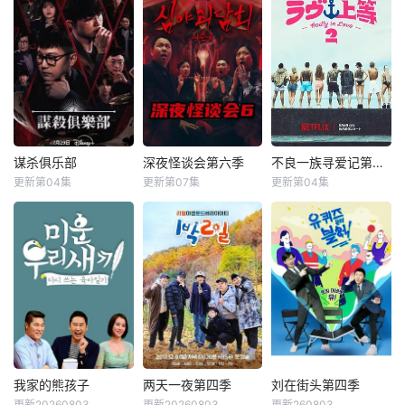
谋杀俱乐部
深夜怪谈会第六季
不良一族寻爱记第二季
谋杀俱乐部
深夜怪谈会第六季
不良一族寻爱记第二季
更新第04集
更新第07集
更新第04集
李相赫
沈昌珉
金九拉
金淑
山野仁
AK-69
崔杋圭
金浩英
永野
&nbsp;&nbsp;&nb
&nbsp;&nbsp;&nb
sp;&nbsp;&nbsp;&
sp;&nbsp;&nbsp;&
nbsp;&nbsp;&nbs
nbsp;&nbsp;&nbs
p;&nbsp;电竞传奇
p;&nbsp;本季将舞
Faker、东方神起
台搬到了阳光明媚
的最强昌珉、TXT
的冲绳，来自日本
的杋圭等神级阵容
各地的暴走族与不
破天荒集结，同场
良男女齐聚新学
大玩推理游戏！面
校。他们将带着各
我家的熊孩子
两天一夜第四季
刘在街头第四季
我家的熊孩子
两天一夜第四季
刘在街头第四季
对真真假假的线索
自复杂的过去在海
更新20260803
更新20260803
更新260803