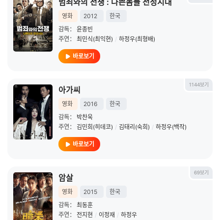
범죄와의 전쟁 : 나쁜놈들 전성시대
영화
2012
한국
감독：
윤종빈
주연：
최민식(최익현)
/
하정우(최형배)
바로보기
1144보기
아가씨
영화
2016
한국
감독：
박찬욱
주연：
김민희(히데코)
/
김태리(숙희)
/
하정우(백작)
바로보기
69보기
암살
영화
2015
한국
감독：
최동훈
주연：
전지현
/
이정재
/
하정우