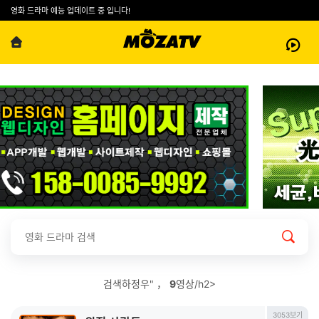
영화 드라마 예능 업데이트 중 입니다!
검색하정우" ，
9
영상/h2>
3053보기