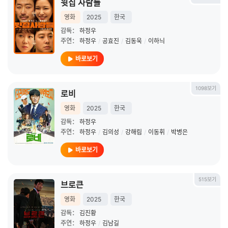
윗집 사람들
영화
2025
한국
감독：
하정우
주연：
하정우
/
공효진
/
김동욱
/
이하늬
바로보기
1098보기
로비
영화
2025
한국
감독：
하정우
주연：
하정우
/
김의성
/
강해림
/
이동휘
/
박병은
바로보기
515보기
브로큰
영화
2025
한국
감독：
김진황
주연：
하정우
/
김남길