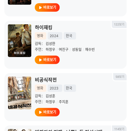
바로보기
122보기
하이재킹
영화
2024
한국
감독：
김성한
주연：
하정우
/
여진구
/
성동일
/
채수빈
바로보기
58보기
비공식작전
영화
2023
한국
감독：
김성훈
주연：
하정우
/
주지훈
바로보기
114보기