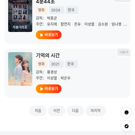
4분44초
영화
2024
한국
감독：
박종균
주연：
유지애
/
함연지
/
온유
/
이성열
/
김소원
/
임나영
/
이수민
바로보기
13보기
기억의 시간
영화
2021
한국
감독：
황경성
주연：
이성열
/
박은우
바로보기
처음
이전
다음
마지막
문의하
app