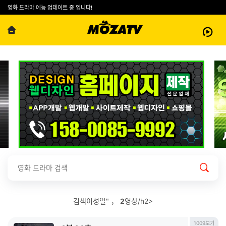
영화 드라마 예능 업데이트 중 입니다!
검색이성열" ，
2
영상/h2>
1009보기