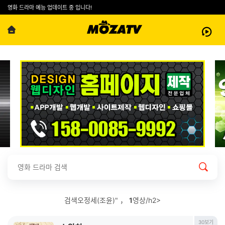
영화 드라마 예능 업데이트 중 입니다!
검색오정세(조윤)" ，
1
영상/h2>
30보기