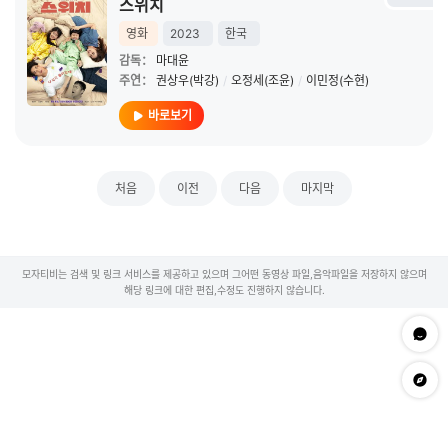
스위치
영화
2023
한국
감독：
마대윤
주연：
권상우(박강)
/
오정세(조윤)
/
이민정(수현)
바로보기
처음
이전
다음
마지막
모자티비는 검색 및 링크 서비스를 제공하고 있으며 그어떤 동영상 파일,음악파일을 저장하지 않으며
해당 링크에 대한 편집,수정도 진행하지 않습니다.
문의하
app