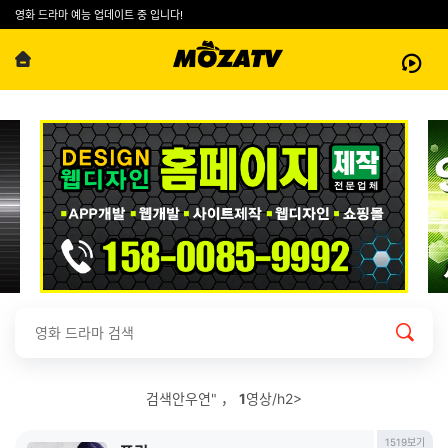
영화 드라마 예능 업데이트 중 입니다!
검색안우연" ，
1
영상/h2>
1519보기