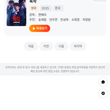
폭락
영화
2025
한국
감독：
현해리
주연：
송재림
/
안우연
/
민성욱
/
소희정
/
차정원
바로보기
처음
이전
다음
마지막
모자티비는 검색 및 링크 서비스를 제공하고 있으며 그어떤 동영상 파일,음악파일을 저장하지 않으며
해당 링크에 대한 편집,수정도 진행하지 않습니다.
문의하
app