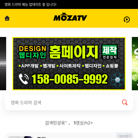
영화 드라마 예능 업데이트 중 입니다!
검색민성욱" ，
1
영상/h2>
1522보기