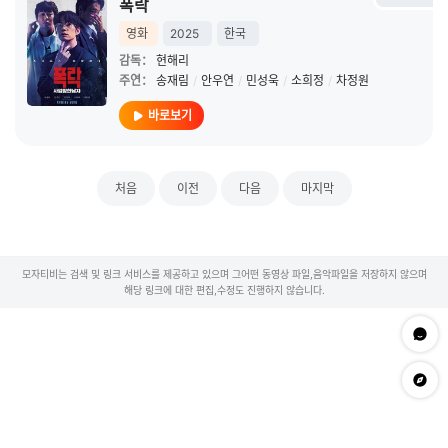
폭락
영화
2025
한국
감독：
현해리
주연：
송재림
/
안우연
/
민성욱
/
소희정
/
차정원
바로보기
처음
이전
다음
마지막
모자티비는 검색 및 링크 서비스를 제공하고 있으며 그어떤 동영상 파일,음악파일을 저장하지 않으며
해당 링크에 대한 편집,수정도 진행하지 않습니다.
문의하
app