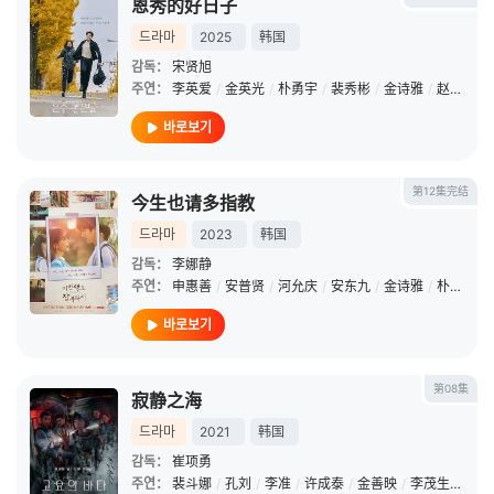
恩秀的好日子
드라마
2025
韩国
감독：
宋贤旭
주연：
李英爱
/
金英光
/
朴勇宇
/
裴秀彬
/
金诗雅
/
赵妍熙
/
바로보기
第12集完结
今生也请多指教
드라마
2023
韩国
감독：
李娜静
주연：
申惠善
/
安普贤
/
河允庆
/
安东九
/
金诗雅
/
朴昭怡
/
바로보기
第08集
寂静之海
드라마
2021
韩国
감독：
崔项勇
주연：
裴斗娜
/
孔刘
/
李准
/
许成泰
/
金善映
/
李茂生
/
姜末