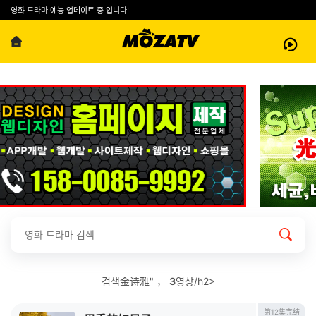
영화 드라마 예능 업데이트 중 입니다!
검색金诗雅" ，
3
영상/h2>
第12集完结