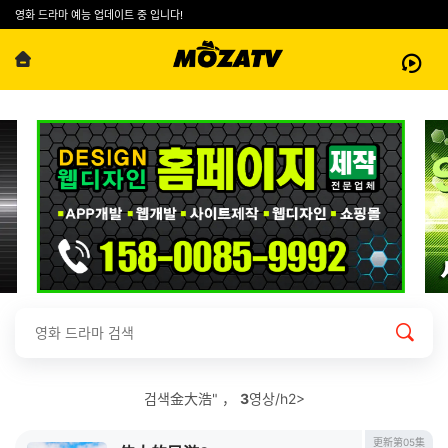
영화 드라마 예능 업데이트 중 입니다!
검색金大浩" ，
3
영상/h2>
更新第05集