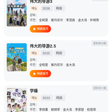
伟大的导游3
예능
2026
韩国
감독：
주연：
全昭旻
/
崔丹尼尔
/
李茂真
/
金大浩
/
朴明秀
바로보기
更新第09集
伟大的导游2.5
예능
2025
韩国
감독：
주연：
全昭旻
/
崔丹尼尔
/
金大浩
바로보기
更新至12集
学缘
예능
2023
韩国
감독：
주연：
李硕薰
/
柳炳宰
/
金大浩
/
李恩智
/
权恩菲