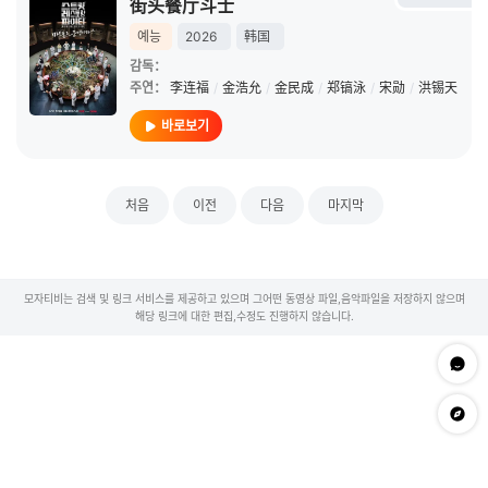
街头餐厅斗士
예능
2026
韩国
감독：
주연：
李连福
/
金浩允
/
金民成
/
郑镐泳
/
宋勋
/
洪锡天
바로보기
처음
이전
다음
마지막
모자티비는 검색 및 링크 서비스를 제공하고 있으며 그어떤 동영상 파일,음악파일을 저장하지 않으며
해당 링크에 대한 편집,수정도 진행하지 않습니다.
문의하
app