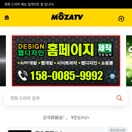
영화 드라마 예능 업데이트 중 입니다!
검색郑镐泳" ，
1
영상/h2>
更新第06期