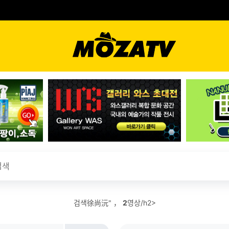
검색徐尚沅" ，
2
영상/h2>