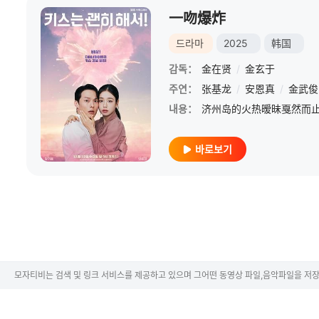
一吻爆炸
드라마
2025
韩国
감독：
金在贤
/
金玄于
주연：
张基龙
/
安恩真
/
金武俊
내용：
바로보기
모자티비는 검색 및 링크 서비스를 제공하고 있으며 그어떤 동영상 파일,음악파일을 저장