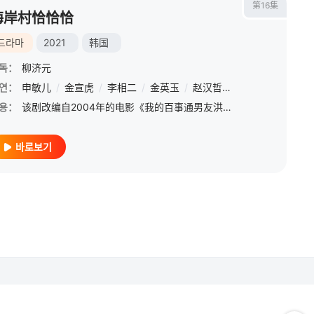
第16集
海岸村恰恰恰
드라마
2021
韩国
독：
柳济元
연：
徐尚沅
申敏儿
/
徐正妍
/
金宣虎
/
定桓
/
李相二
/
朴智娥
/
金英玉
/
郑秀英
/
赵汉哲
/
朴淨涓
/
孔敏晶
/
申周妍
/
李凤莲
/
朴镇
용：
该剧改编自2004年的电影《我的百事通男友洪班长》，讲述来自大都市的牙医（申敏儿 饰）到充满人情味的海岸村开设牙医诊所，那里住着一位各方面都和她截然不同却颇具魅力的全能无业游民（金宣虎 饰）。
바로보기