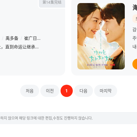
第14集完结
감
/
禹多备
/
崔广日
/
南基爱
/
郑嘉熙
/
车美京
/
金秀雅
/
崔子允
/
주
济州岛的火热暧昧戛然而止，直到命运让继承人与年轻女子重逢，但这回她假装成已婚妈妈，进入他的公司上班。
내
처음
이전
1
다음
마지막
하지 않으며 해당 링크에 대한 편집,수정도 진행하지 않습니다.