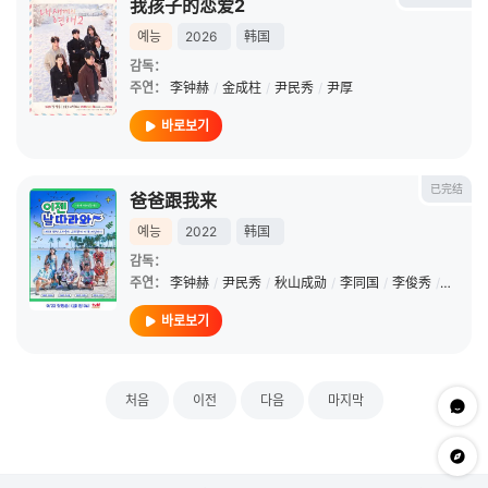
我孩子的恋爱2
예능
2026
韩国
감독：
주연：
李钟赫
/
金成柱
/
尹民秀
/
尹厚
바로보기
已完结
爸爸跟我来
예능
2022
韩国
감독：
주연：
李钟赫
/
尹民秀
/
秋山成勋
/
李同国
/
李俊秀
/
尹厚
/
바로보기
처음
이전
다음
마지막
문의하
app