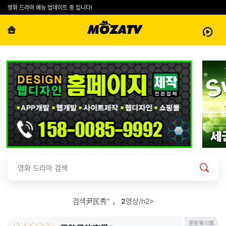
영화 드라마 예능 업데이트 중 입니다!
검색尹民秀" ，
2
영상/h2>
更新第10集